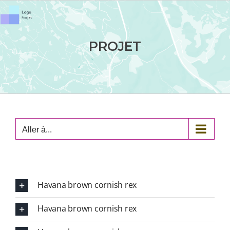
Passer
au
contenu
PROJET
Aller à...
Havana brown cornish rex
Havana brown cornish rex